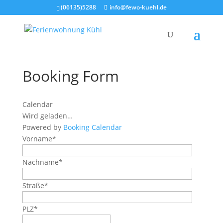
(06135)5288
info@fewo-kuehl.de
Boo­king Form
Calen­dar
Wird gela­den…
Powered by
Boo­king Calen­dar
Vor­na­me*
Nach­na­me*
Stra­ße*
PLZ*