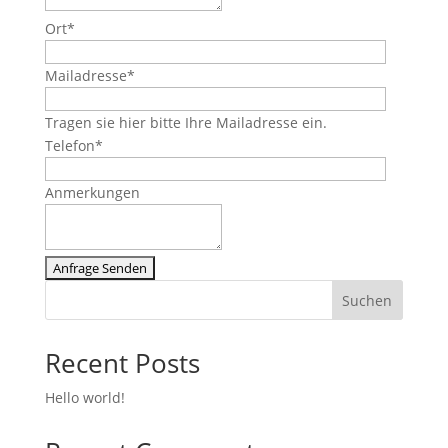
Ort*
Mail­adres­se*
Tra­gen sie hier bit­te Ihre Mail­adres­se ein.
Tele­fon*
Anmer­kun­gen
Suchen
Recent Posts
Hel­lo world!