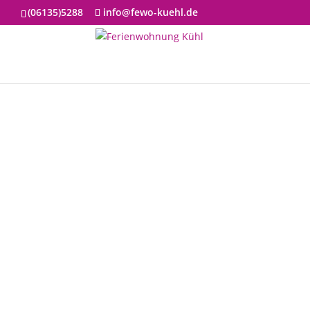
(06135)5288
info@fewo-kuehl.de